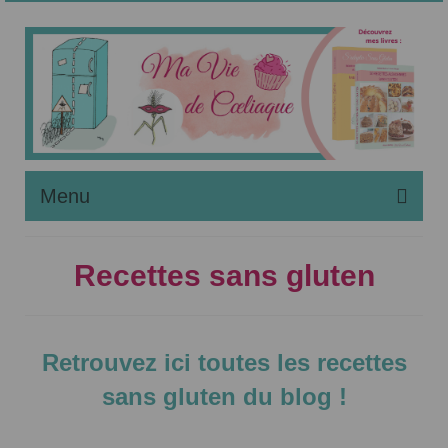
Menu
Noël Sans Gluten
Recettes sans gluten
Maladie Coeliaque
Régime Sans Gluten
Retrouvez ici toutes les recettes
Liste des Recettes
sans gluten du blog !
Apprendre à Pâtisser