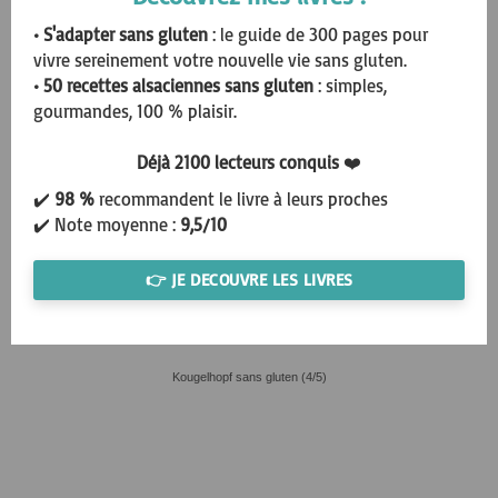
• S'adapter sans gluten
: le guide de 300 pages pour
vivre sereinement votre nouvelle vie sans gluten.
• 50 recettes alsaciennes sans gluten
: simples,
Endives au thon sans gluten sans lactose (1/5)
gourmandes, 100 % plaisir.
Déjà 2100 lecteurs conquis
❤️
✔️
98 %
recommandent le livre à leurs proches
✔️ Note moyenne :
9,5/10
👉 JE DECOUVRE LES LIVRES
Kougelhopf sans gluten (4/5)