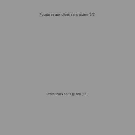
Fougasse aux olives sans gluten (3/5)
Petits fours sans gluten (1/5)