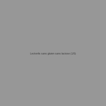
Leckerlis sans gluten sans lactose (1/5)