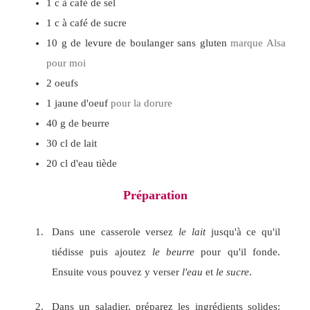
1
c à café
de sel
1
c à café
de sucre
10
g
de levure de boulanger sans gluten
marque Alsa
pour moi
2
oeufs
1
jaune d'oeuf
pour la dorure
40
g
de beurre
30
cl
de lait
20
cl
d'eau tiède
Préparation
Dans une casserole versez
le lait
jusqu'à ce qu'il
tiédisse puis ajoutez
le beurre
pour qu'il fonde.
Ensuite vous pouvez y verser
l'eau
et
le sucre
.
Dans un saladier, préparez les ingrédients solides: