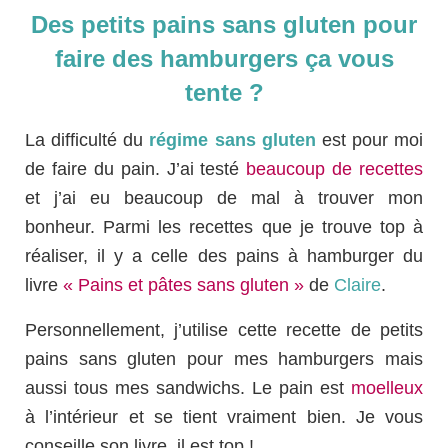
Débuter Sans Gluten
Des petits pains sans gluten pour
Mes livres sans gluten
faire des hamburgers ça vous
tente ?
La difficulté du
régime sans gluten
est pour moi
de faire du pain. J’ai testé
beaucoup de recettes
et j’ai eu beaucoup de mal à trouver mon
bonheur. Parmi les recettes que je trouve top à
réaliser, il y a celle des pains à hamburger du
livre
« Pains et pâtes sans gluten »
de
Claire
.
Personnellement, j’utilise cette recette de petits
pains sans gluten pour mes hamburgers mais
aussi tous mes sandwichs. Le pain est
moelleux
à l’intérieur et se tient vraiment bien. Je vous
conseille son livre, il est top !