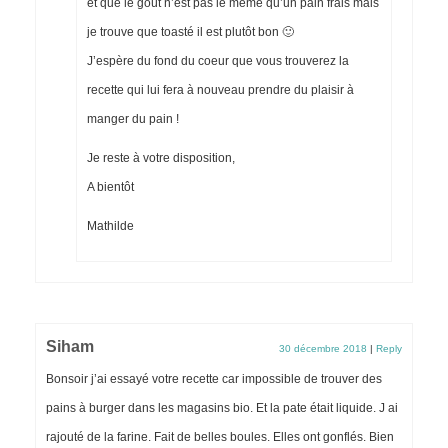
et que le goût n’est pas le même qu’un pain frais mais
je trouve que toasté il est plutôt bon 🙂
J’espère du fond du coeur que vous trouverez la
recette qui lui fera à nouveau prendre du plaisir à
manger du pain !
Je reste à votre disposition,
A bientôt
Mathilde
Siham
30 décembre 2018
|
Reply
Bonsoir j’ai essayé votre recette car impossible de trouver des
pains à burger dans les magasins bio. Et la pate était liquide. J ai
rajouté de la farine. Fait de belles boules. Elles ont gonflés. Bien