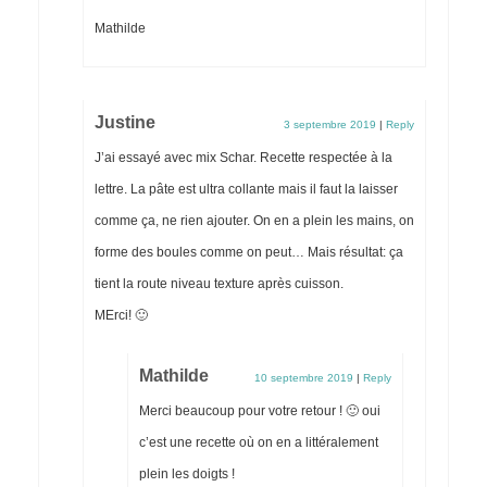
Mathilde
Justine
3 septembre 2019
|
Reply
J’ai essayé avec mix Schar. Recette respectée à la
lettre. La pâte est ultra collante mais il faut la laisser
comme ça, ne rien ajouter. On en a plein les mains, on
forme des boules comme on peut… Mais résultat: ça
tient la route niveau texture après cuisson.
MErci! 🙂
Mathilde
10 septembre 2019
|
Reply
Merci beaucoup pour votre retour ! 🙂 oui
c’est une recette où on en a littéralement
plein les doigts !