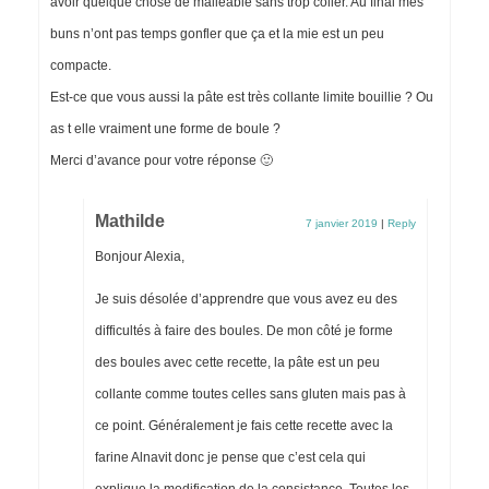
avoir quelque chose de malléable sans trop coller. Au final mes
buns n’ont pas temps gonfler que ça et la mie est un peu
compacte.
Est-ce que vous aussi la pâte est très collante limite bouillie ? Ou
as t elle vraiment une forme de boule ?
Merci d’avance pour votre réponse 🙂
Mathilde
7 janvier 2019
|
Reply
Bonjour Alexia,
Je suis désolée d’apprendre que vous avez eu des
difficultés à faire des boules. De mon côté je forme
des boules avec cette recette, la pâte est un peu
collante comme toutes celles sans gluten mais pas à
ce point. Généralement je fais cette recette avec la
farine Alnavit donc je pense que c’est cela qui