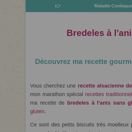
👉
Maladie Coeliaqu
Bredeles à l’an
Classé dans :
Dessert
|
0
Découvrez ma recette gourma
Vous cherchez une
recette alsacienne d
mon marathon spécial
recettes traditionn
ma recette de
bredeles à l’anis sans g
gluten
.
Ce sont des petits biscuits très moelleux 