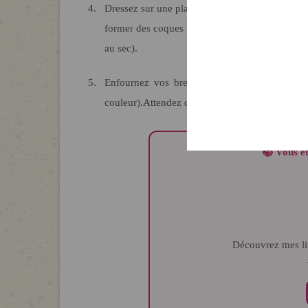
Dressez sur une plaque à pâtisserie (en silicone) ou recouverte de papier cuisson fariné des petits ronds (un peu comme pour
former des coques de macaron).
Laissez sécher 
au sec).
Enfournez vos bredeles dans un four préchauffé à 180°C pendant 10 minutes environ ( à surveiller en fonction de la
couleur).
Attendez qu'ils refroidissent pour les 
📚 Vous 
Découvrez mes l