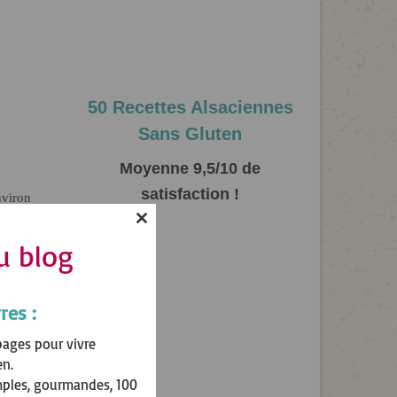
50 Recettes Alsaciennes
Sans Gluten
Moyenne 9,5/10 de
satisfaction !
Close
u blog
this
module
res :
pages pour vivre
en.
mples, gourmandes, 100