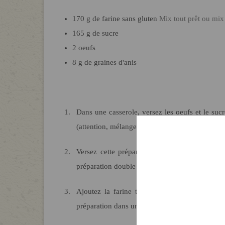
170
g
de farine sans gluten
Mix tout prêt ou mix
165
g
de sucre
2
oeufs
8
g
de graines d'anis
Dans une casserole, versez les oeufs et le sucre. Chauffez en mélangeant jusqu'à ce que le mélange atteigne 50°C environ
(attention, mélangez bien en continue pour évit
Versez cette préparation dans un récipient et battez pendant 10 minutes environ au batteur électrique jusqu'à ce que la
préparation double de volume.
Ajoutez la farine tamisée et les graines d'anis puis incorporez le tout délicatement à l'aide d'une spatule. Versez votre
préparation dans une poche à douille.