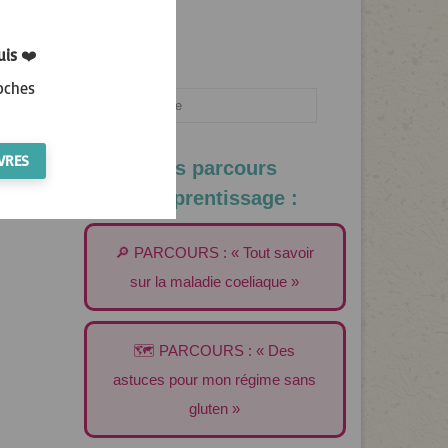
air et
uis
❤️
oches
Rechercher
:
VRES
Les parcours
d’apprentissage :
🔎 PARCOURS : « Tout savoir
sur la maladie coeliaque »
🗺️ PARCOURS : « Des
astuces pour mon régime sans
gluten »