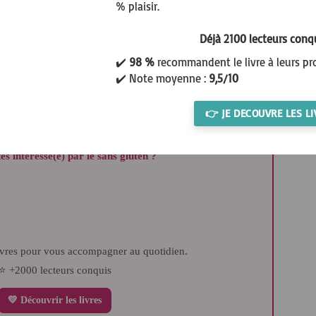
% plaisir.
vos bredeles pendant 2h à température ambiante (à l'abri des courants d'
Déjà 2100 lecteurs conq
✔️
98 %
recommandent le livre à leurs pr
✔️ Note moyenne :
9,5/10
décrocher de la plaque.
👉 JE DECOUVRE LES LI
êtes intéressé(e) par le sans gluten ?
ivres pour vous accompagner au quotidien.
⭐ +2000 lecteurs conquis
💛 Découvrir les livres