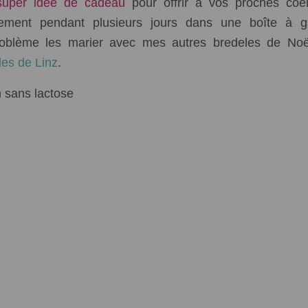
uper idée de cadeau
pour offrir à vos proches coe
ilement pendant plusieurs jours dans une boîte à g
oblème les marier avec mes autres bredeles de Noël
les de Linz
.