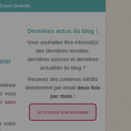
Cours Gratuits
Dernières actus du blog !
Vous souhaitez être inform(é)s
des dernières recettes,
dernières astuces et dernières
pour
actualités du blog ?
Recevez des contenus inédits
ontinue
directement par email
deux fois
c vous
par mois
!
le sans
Je m’inscris à la newsletter
r votre