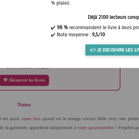
% plaisir.
Déjà 2100 lecteurs conq
êtes intéressé(e) par le sans gluten ?
✔️
98 %
recommandent le livre à leurs pr
✔️ Note moyenne :
9,5/10
👉 JE DECOUVRE LES LI
ivres pour vous accompagner au quotidien.
⭐ +2000 lecteurs conquis
💛 Découvrir les livres
Notes
l est aussi
super bon
quand on le mange encore tiède avec une petite
de la garniture appartient uniquement à
votre gourmandise
! J'espère q