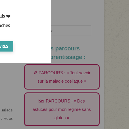
uis
❤️
oches
Rechercher
:
VRES
Les parcours
d’apprentissage :
🔎 PARCOURS : « Tout savoir
sur la maladie coeliaque »
🗺️ PARCOURS : « Des
astuces pour mon régime sans
 salade
gluten »
ue vous