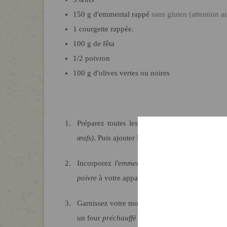
150
g
d'emmental rappé
sans gluten (attention 
1
courgette rappée.
100
g
de fêta
1/2
poivron
100
g
d'olives vertes ou noires
Préparez toutes les
garnitures
et les
courgette
œufs)
. Puis ajouter la
farine tamisée
, la
levure
et
Incorporez
l'emmental, la courgette,
et vos
ga
poivre
à votre appareil à cake avant de mélange
Garnissez votre moule à cake avec du
papier c
un four
préchauffé à 180°C
en vérifiant de temp