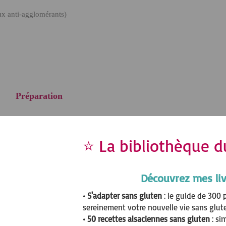
aux anti-agglomérants)
Préparation
s rappées
. Mélangez d'abord tout ce qui est liquide ensemble
(huile, 
 la
fécule
(si vous choisissez d'en mettre). Homogénéisez.
⭐ La bibliothèque d
rnitures
. Si vous le souhaitez vous pouvez ajouter
des épices, du se
Découvrez mes liv
r une dernière fois.
• S'adapter sans gluten
: le guide de 300 
uisson
. Verser-y l'appareil à cake. Laissez cuire environ
40 à 45 minute
sereinement votre nouvelle vie sans glut
s en temps avec la pointe d'un couteau si le cake est prêt.
• 50 recettes alsaciennes sans gluten
: si