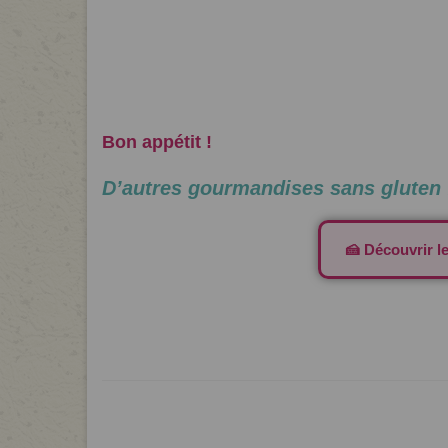
Bon appétit !
D’autres gourmandises sans gluten 
🍰 Découvrir l
Was last modified
10 mai 2021
by
Mathilde
Apéro
,
Cake
,
été