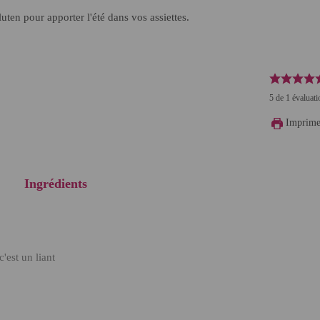
luten pour apporter l'été dans vos assiettes.
5
de
1
évaluati
Imprime
Ingrédients
 c'est un liant