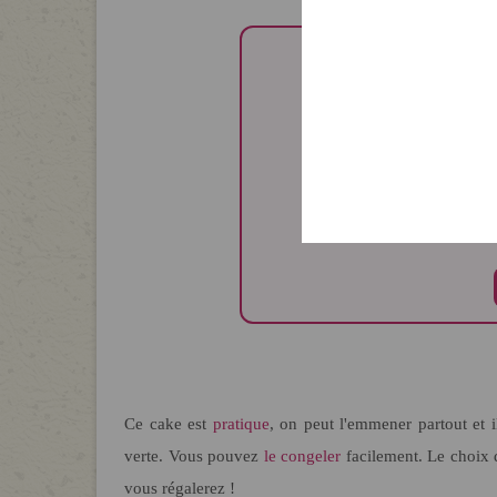
📚 Vous 
Découvrez mes l
Ce cake est
pratique
, on peut l'emmener partout et i
verte. Vous pouvez
le congeler
facilement. Le choix 
vous régalerez !