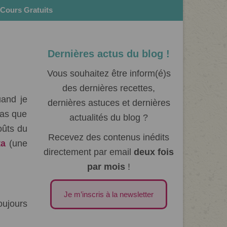
Cours Gratuits
Dernières actus du blog !
Vous souhaitez être inform(é)s
des dernières recettes,
uand je
dernières astuces et dernières
 pas que
actualités du blog ?
oûts du
Recevez des contenus inédits
ta
(une
directement par email
deux fois
par mois
!
Je m’inscris à la newsletter
oujours