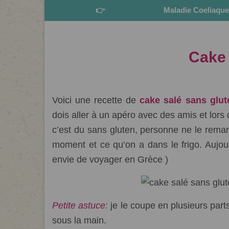
👉
Maladie Coeliaqu
Cake 
Classé dans :
Entrée
,
Plat
|
9
Voici une recette de
cake salé sans glut
dois aller à un apéro avec des amis et lors d
c’est du sans gluten, personne ne le rema
moment et ce qu’on a dans le frigo. Aujourd
envie de voyager en Grèce )
Petite astuce:
je le coupe en plusieurs parts
sous la main.