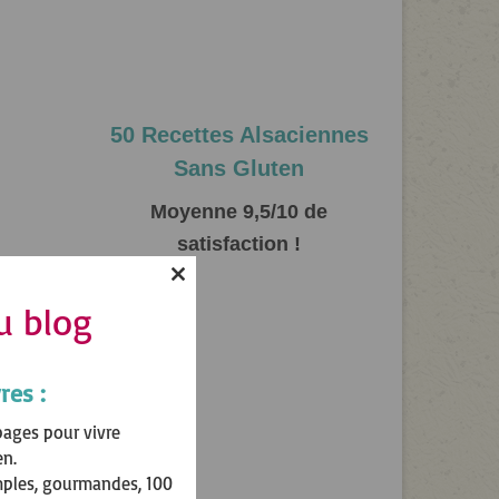
50 Recettes Alsaciennes
Sans Gluten
Moyenne 9,5/10 de
satisfaction !
lait et
Close
u blog
this
module
l
et du
res :
pages pour vivre
s
dans
en.
mples, gourmandes, 100