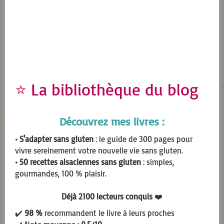
thi
mo
⭐ La bibliothèque du blog
Découvrez mes livres :
• S'adapter sans gluten
: le guide de 300 pages pour
vivre sereinement votre nouvelle vie sans gluten.
• 50 recettes alsaciennes sans gluten
: simples,
Bon appétit !
gourmandes, 100 % plaisir.
Vous aussi vous connaissez des recettes
Déjà 2100 lecteurs conquis
❤️
originales pour Noël ? J’adore ça et je serais
✔️
98 %
recommandent le livre à leurs proches
ravie de tester vos recettes.