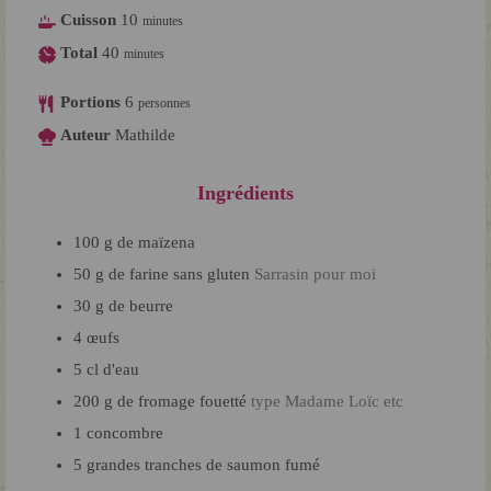
Cuisson
10
minutes
Total
40
minutes
Portions
6
personnes
Auteur
Mathilde
Ingrédients
100
g
de maïzena
50
g
de farine sans gluten
Sarrasin pour moi
30
g
de beurre
4
œufs
5
cl
d'eau
200
g
de fromage fouetté
type Madame Loïc etc
1
concombre
5
grandes tranches de saumon fumé