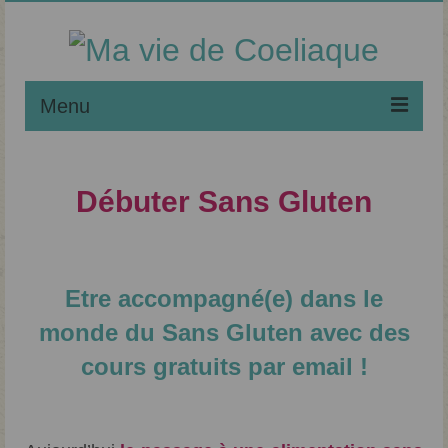
Menu
Noël Sans Gluten
Débuter Sans Gluten
Maladie Coeliaque
Régime Sans Gluten
Classé dans :
Maladie Coeliaque
|
7
Liste des Recettes
Etre accompagné(e) dans le
Apprendre à Pâtisser
monde du Sans Gluten avec des
cours gratuits par email !
Débuter Sans Gluten
Mes livres sans gluten