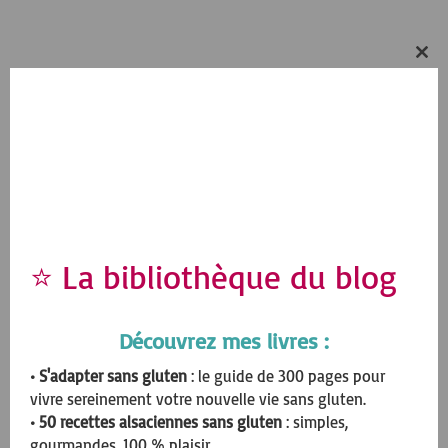
Was last modified
10 mai 2021
by
Mathilde
Fruits
,
Goûter
,
Halloween
,
Pâtisserie sans gluten
,
Sans lactose
Cl
thi
2 Responses
mo
Stéphanie GRANDGUILLAUME
4 novembre 2020
|
Reply
Bonjour
Si on veut remplacer l’huile par le beurre, quelle quantité de
⭐ La bibliothèque du blog
beurre doit-on mettre ?
Merci d’avance
Découvrez mes livres :
Mathilde
19 novembre 2020
|
Reply
• S'adapter sans gluten
: le guide de 300 pages pour
Bonjour Stéphanie,
vivre sereinement votre nouvelle vie sans gluten.
• 50 recettes alsaciennes sans gluten
: simples,
Cela fait environ 75g de beurre par contre il va falloir
gourmandes, 100 % plaisir.