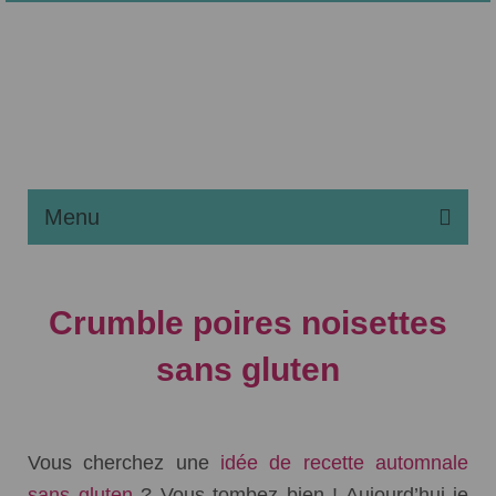
Menu
Noël Sans Gluten
Crumble poires noisettes
Maladie Coeliaque
sans gluten
Régime Sans Gluten
Liste des Recettes
Classé dans :
Dessert
|
2
Apprendre à Pâtisser
Vous cherchez une
idée de recette automnale
sans gluten
? Vous tombez bien ! Aujourd’hui je