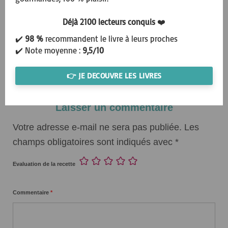
faire des tests pour ajuster les quantités de farine si
Déjà 2100 lecteurs conquis
❤️
besoin en fonction de vos goûts 🙂
✔️
98 %
recommandent le livre à leurs proches
Belle journée
✔️ Note moyenne :
9,5/10
Mathilde
👉 JE DECOUVRE LES LIVRES
Laisser un commentaire
Votre adresse e-mail ne sera pas publiée.
Les
champs obligatoires sont indiqués avec
*
Evaluation de la recette
Commentaire
*