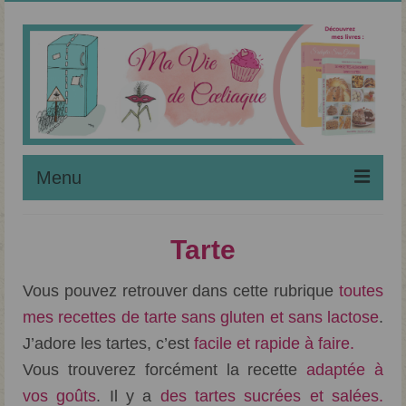
Menu
Noël Sans Gluten
Tarte
Maladie Coeliaque
Vous pouvez retrouver dans cette rubrique
toutes
Régime Sans Gluten
mes recettes de tarte sans gluten et sans lactose
.
Liste des Recettes
J’adore les tartes, c’est
facile et rapide à faire.
Vous trouverez forcément la recette
adaptée à
Apprendre à Pâtisser
vos goûts
. Il y a
des tartes sucrées et salées.