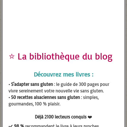
« vide-frigo » comme je les appelle. En bref,
thi
une recette pratique dont la garniture est
mo
celle que vous avez sous …
Lire la suite­­
Rapide
,
Tarte
⭐ La bibliothèque du blog
Découvrez mes livres :
• S'adapter sans gluten
: le guide de 300 pages pour
vivre sereinement votre nouvelle vie sans gluten.
• 50 recettes alsaciennes sans gluten
: simples,
gourmandes, 100 % plaisir.
Déjà 2100 lecteurs conquis
❤️
✔️
98 %
recommandent le livre à leurs proches