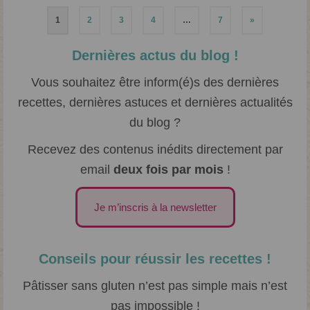
Pagination
1
2
3
4
…
7
»
des
Dernières actus du blog !
publications
Vous souhaitez être inform(é)s des dernières
recettes, dernières astuces et dernières actualités
du blog ?
Recevez des contenus inédits directement par
email
deux fois par mois
!
Je m’inscris à la newsletter
Conseils pour réussir les recettes !
Pâtisser sans gluten n’est pas simple mais n’est
pas impossible !