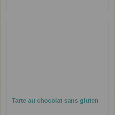
Fruits
,
Pâtisserie sans gluten
,
Sans lactose
,
Tarte
Tarte au chocolat sans gluten
Classé dans :
Dessert
|
0