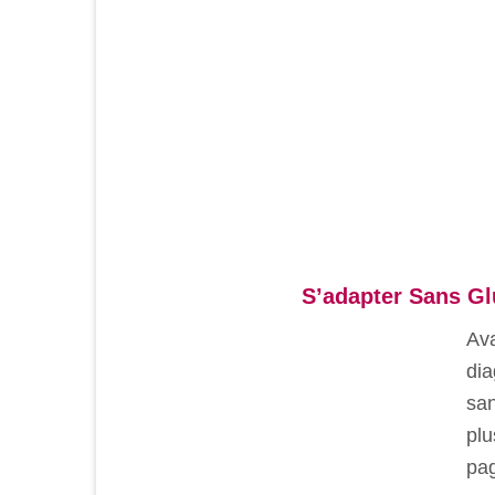
des
publications
S’adapter Sans Gl
Ava
dia
san
plu
pag