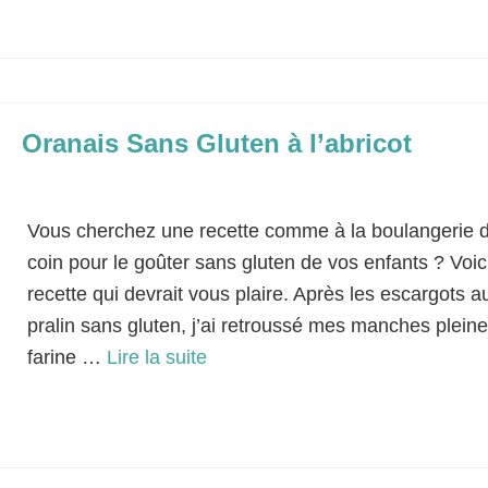
Cake
,
Fruits
,
Petit-déjeuner
,
Rapide
,
Sans lactose
,
Vitamines
Oranais Sans Gluten à l’abricot
Classé dans :
Bases Culinaires
|
4
Vous cherchez une recette comme à la boulangerie 
coin pour le goûter sans gluten de vos enfants ? Voic
recette qui devrait vous plaire. Après les escargots a
pralin sans gluten, j’ai retroussé mes manches plein
farine …
Lire la suite­­
été
,
Fruits
,
Goûter
,
Pâte feuilletée
,
Petit-déjeuner