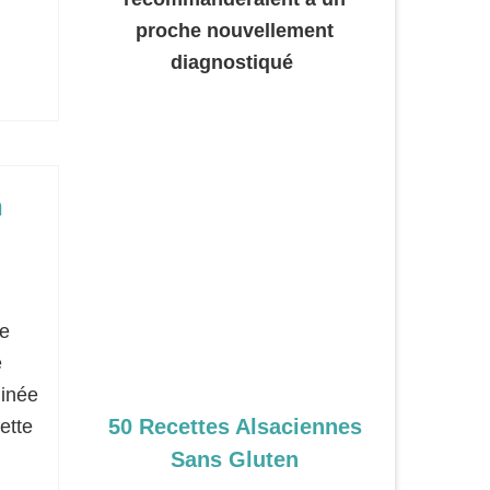
proche nouvellement
diagnostiqué
n
ne
e
minée
50 Recettes Alsaciennes
ette
Sans Gluten