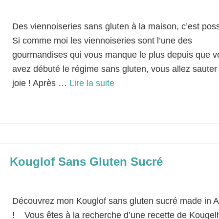
Classé dans :
Bases Culinaires
|
10
Des viennoiseries sans gluten à la maison, c’est poss
Si comme moi les viennoiseries sont l’une des
gourmandises qui vous manque le plus depuis que v
avez débuté le régime sans gluten, vous allez sauter
joie ! Après …
Lire la suite­­
Goûter
,
Pâte feuilletée
,
Petit-déjeuner
Kouglof Sans Gluten Sucré
Classé dans :
Bases Culinaires
|
13
Découvrez mon Kouglof sans gluten sucré made in A
! Vous êtes à la recherche d’une recette de Kougel