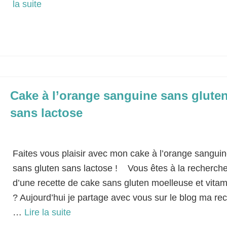
la suite­­
Cake
,
Goûter
,
Pâtisserie sans gluten
,
Petit-déjeuner
,
Rapide
,
Sans lactose
Cake à l’orange sanguine sans glute
sans lactose
Classé dans :
Dessert
|
0
Faites vous plaisir avec mon cake à l’orange sangui
sans gluten sans lactose ! Vous êtes à la recherch
d’une recette de cake sans gluten moelleuse et vita
? Aujourd’hui je partage avec vous sur le blog ma rec
…
Lire la suite­­