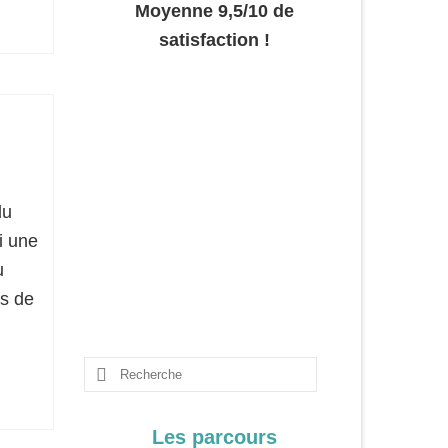
Moyenne 9,5/10 de
satisfaction !
du
i une
u
es de
Rechercher
:
Les parcours