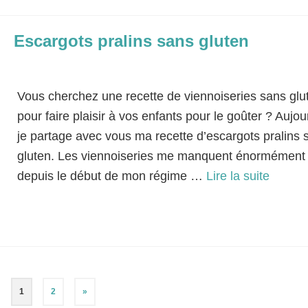
Escargots pralins sans gluten
Classé dans :
Bases Culinaires
|
4
Vous cherchez une recette de viennoiseries sans glu
pour faire plaisir à vos enfants pour le goûter ? Aujou
je partage avec vous ma recette d’escargots pralins 
gluten. Les viennoiseries me manquent énormément
depuis le début de mon régime …
Lire la suite­­
Goûter
,
Pâte feuilletée
,
Petit-déjeuner
1
2
»