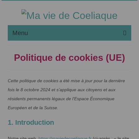
Menu
Noël Sans Gluten
Politique de cookies (UE)
Maladie Coeliaque
Régime Sans Gluten
Cette politique de cookies a été mise à jour pour la dernière
Liste des Recettes
fois le 8 octobre 2024 et s’applique aux citoyens et aux
résidents permanents légaux de l’Espace Économique
Apprendre à Pâtisser
Européen et de la Suisse.
Débuter Sans Gluten
1. Introduction
Mes livres sans gluten
Notre site web,
https://maviedecoeliaque.fr
(ci-après : « le site