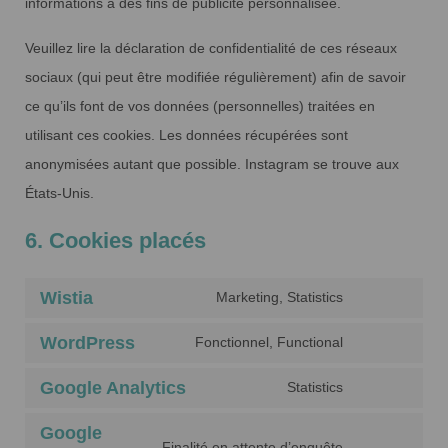
informations à des fins de publicité personnalisée.
Veuillez lire la déclaration de confidentialité de ces réseaux
sociaux (qui peut être modifiée régulièrement) afin de savoir
ce qu’ils font de vos données (personnelles) traitées en
utilisant ces cookies. Les données récupérées sont
anonymisées autant que possible. Instagram se trouve aux
États-Unis.
6. Cookies placés
Wistia
Marketing, Statistics
Consent
to
WordPress
Fonctionnel, Functional
Consent
service
to
Google Analytics
Statistics
wistia
Consent
service
to
Google
wordpress
Finalité en attente d’enquête