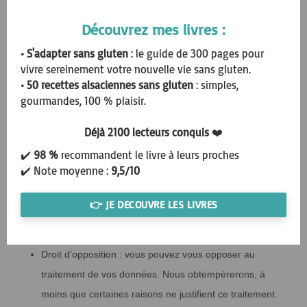
données personnelles que nous connaissons.
Découvrez mes livres :
Droit de rectification : vous avez le droit à tout moment
de compléter, corriger, faire supprimer ou bloquer vos
• S'adapter sans gluten
: le guide de 300 pages pour
données personnelles.
vivre sereinement votre nouvelle vie sans gluten.
• 50 recettes alsaciennes sans gluten
: simples,
Si vous nous donnez votre consentement pour le
gourmandes, 100 % plaisir.
traitement de vos données, vous avez le droit de
révoquer ce consentement et de faire supprimer vos
Déjà 2100 lecteurs conquis
❤️
données personnelles.
✔️
98 %
recommandent le livre à leurs proches
✔️ Note moyenne :
9,5/10
Droit de transférer vos données : vous avez le droit de
demander toutes vos données personnelles au
👉 JE DECOUVRE LES LIVRES
responsable du traitement et de les transférer dans leur
intégralité à un autre responsable du traitement.
Droit d’opposition : vous pouvez vous opposer au
traitement de vos données. Nous obtempérerons, à
moins que certaines raisons ne justifient ce traitement.