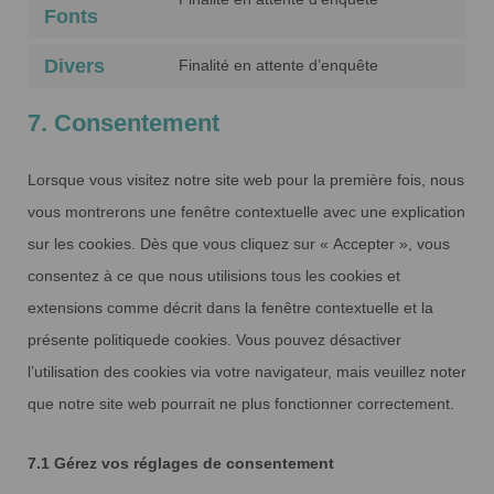
service
Consent
Fonts
google-
to
Divers
Finalité en attente d’enquête
analytics
service
Consent
google-
to
7. Consentement
fonts
service
divers
Lorsque vous visitez notre site web pour la première fois, nous
vous montrerons une fenêtre contextuelle avec une explication
sur les cookies. Dès que vous cliquez sur « Accepter », vous
consentez à ce que nous utilisions tous les cookies et
extensions comme décrit dans la fenêtre contextuelle et la
présente politiquede cookies. Vous pouvez désactiver
l’utilisation des cookies via votre navigateur, mais veuillez noter
que notre site web pourrait ne plus fonctionner correctement.
7.1 Gérez vos réglages de consentement