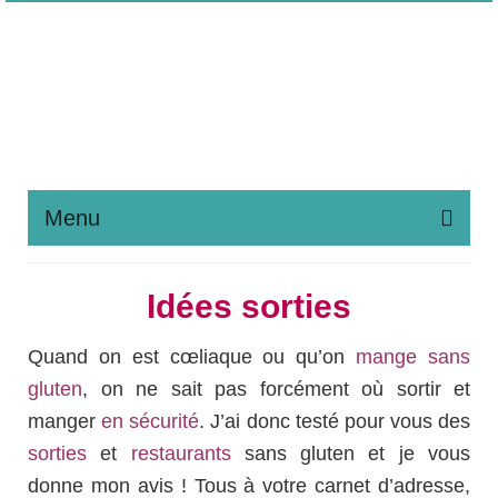
Menu
Noël Sans Gluten
Idées sorties
Maladie Coeliaque
Quand on est cœliaque ou qu’on
mange sans
Régime Sans Gluten
gluten
, on ne sait pas forcément où sortir et
Liste des Recettes
manger
en sécurité
. J’ai donc testé pour vous des
sorties
et
restaurants
sans gluten et je vous
Apprendre à Pâtisser
donne mon avis ! Tous à votre carnet d’adresse,