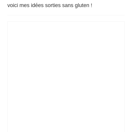
Débuter Sans Gluten
voici mes idées sorties sans gluten !
Mes livres sans gluten