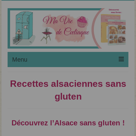
Menu
Noël Sans Gluten
Recettes alsaciennes sans
Maladie Coeliaque
gluten
Régime Sans Gluten
Liste des Recettes
Découvrez l’Alsace sans gluten !
Apprendre à Pâtisser